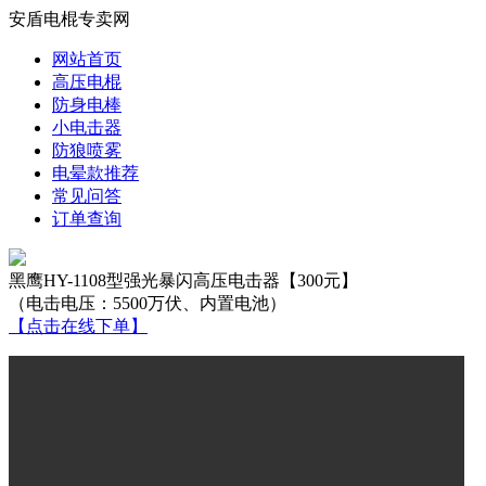
安盾电棍专卖网
网站首页
高压电棍
防身电棒
小电击器
防狼喷雾
电晕款推荐
常见问答
订单查询
黑鹰HY-1108型强光暴闪高压电击器【300元】
（电击电压：5500万伏、内置电池）
【点击在线下单】