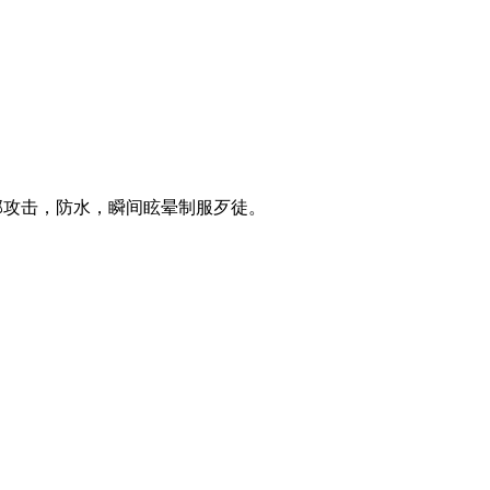
尾部攻击，防水，瞬间眩晕制服歹徒。