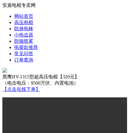
安盾电棍专卖网
网站首页
高压电棍
防身电棒
小电击器
防狼喷雾
电晕款推荐
常见问答
订单查询
黑鹰HY-1315型超高压电棍【320元】
（电击电压：9500万伏、内置电池）
【点击在线下单】