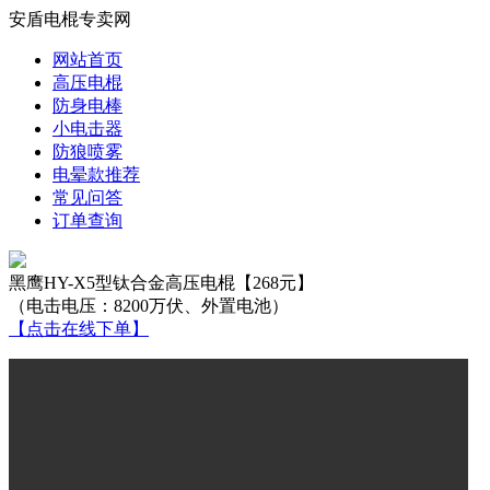
安盾电棍专卖网
网站首页
高压电棍
防身电棒
小电击器
防狼喷雾
电晕款推荐
常见问答
订单查询
黑鹰HY-X5型钛合金高压电棍【268元】
（电击电压：8200万伏、外置电池）
【点击在线下单】