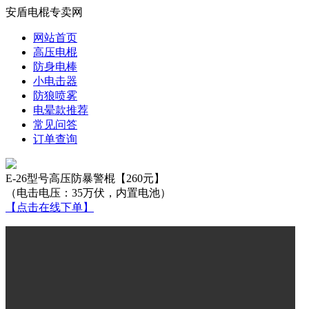
安盾电棍专卖网
网站首页
高压电棍
防身电棒
小电击器
防狼喷雾
电晕款推荐
常见问答
订单查询
E-26型号高压防暴警棍【260元】
（电击电压：35万伏，内置电池）
【点击在线下单】