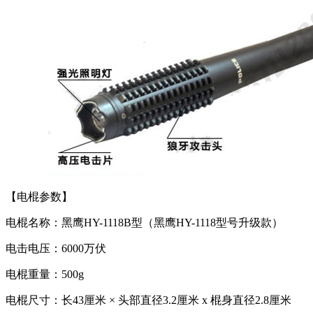
【电棍参数】
电棍名称：黑鹰HY-1118B型（黑鹰HY-1118型号升级款）
电击电压：6000万伏
电棍重量：500g
电棍尺寸：长43厘米 × 头部直径3.2厘米 x 棍身直径2.8厘米