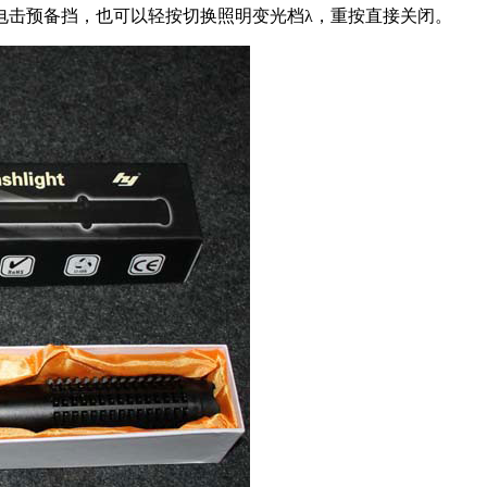
电击预备挡，也可以轻按切换照明变光档λ，重按直接关闭。