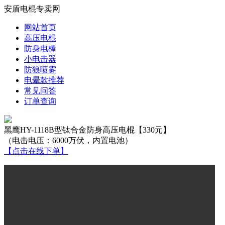
安盾电棍专卖网
网站首页
高压电棍
防身电棒
小电击器
防狼喷雾
电晕款推荐
常见问答
订单查询
黑鹰HY-1118B型钛合金防身高压电棍【330元】
（电击电压：6000万伏，内置电池）
【点击在线下单】