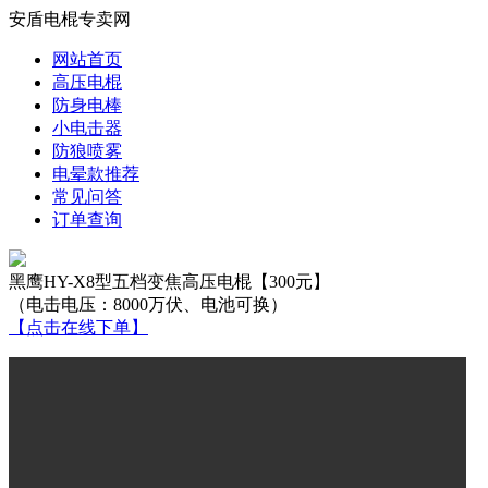
安盾电棍专卖网
网站首页
高压电棍
防身电棒
小电击器
防狼喷雾
电晕款推荐
常见问答
订单查询
黑鹰HY-X8型五档变焦高压电棍【300元】
（电击电压：8000万伏、电池可换）
【点击在线下单】