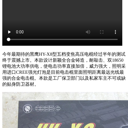
今年最期待的黑鹰HY-X8型五档变焦高压电棍经过半年的测试
终于震撼上市。本款设计新颖全合金铸造，耐敲击、双18650
锂电池大功率供电，使电击功率直接加倍，威力强大，照明采
用进口CREE强光灯泡是目前电击棍里面照明距离最远光线最
强的合金电击棍。本款是工厂保卫部门以及私家车主不可或缺
的贴身防卫器材。