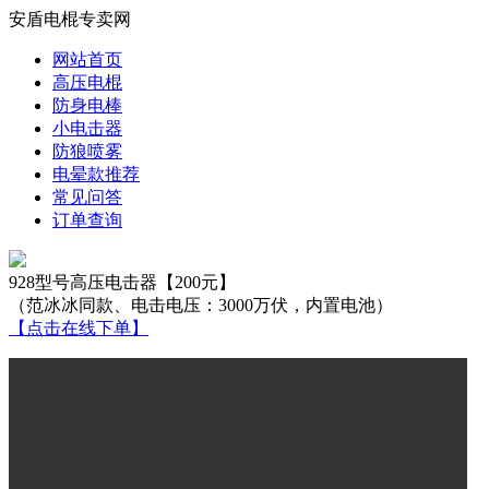
安盾电棍专卖网
网站首页
高压电棍
防身电棒
小电击器
防狼喷雾
电晕款推荐
常见问答
订单查询
928型号高压电击器【200元】
（范冰冰同款、电击电压：3000万伏，内置电池）
【点击在线下单】