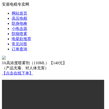
安盾电棍专卖网
网站首页
高压电棍
防身电棒
小电击器
防狼喷雾
电晕款推荐
常见问答
订单查询
JA高浓度喷雾剂（110ML）【140元】
（产品无毒、对人体无害）
【点击在线下单】