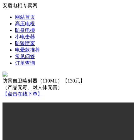
安盾电棍专卖网
网站首页
高压电棍
防身电棒
小电击器
防狼喷雾
电晕款推荐
常见问答
订单查询
防暴自卫喷射器（110ML）【130元】
（产品无毒、对人体无害）
【点击在线下单】