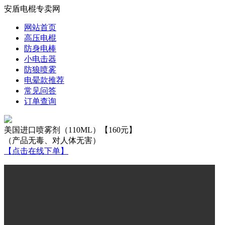
安盾电棍专卖网
网站首页
高压电棍
防身电棒
小电击器
防狼喷雾
电晕款推荐
常见问答
订单查询
美国进口喷雾剂（110ML）【160元】
（产品无毒、对人体无害）
【点击在线下单】